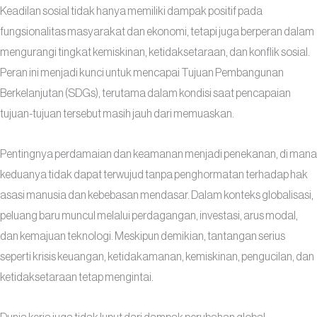
Keadilan sosial tidak hanya memiliki dampak positif pada
fungsionalitas masyarakat dan ekonomi, tetapi juga berperan dalam
mengurangi tingkat kemiskinan, ketidaksetaraan, dan konflik sosial.
Peran ini menjadi kunci untuk mencapai Tujuan Pembangunan
Berkelanjutan (SDGs), terutama dalam kondisi saat pencapaian
tujuan-tujuan tersebut masih jauh dari memuaskan.
Pentingnya perdamaian dan keamanan menjadi penekanan, di mana
keduanya tidak dapat terwujud tanpa penghormatan terhadap hak
asasi manusia dan kebebasan mendasar. Dalam konteks globalisasi,
peluang baru muncul melalui perdagangan, investasi, arus modal,
dan kemajuan teknologi. Meskipun demikian, tantangan serius
seperti krisis keuangan, ketidakamanan, kemiskinan, pengucilan, dan
ketidaksetaraan tetap mengintai.