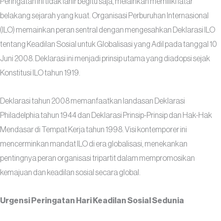
Peringatan ini tidak lahir begitu saja, melainkan memiliki latar
belakang sejarah yang kuat. Organisasi Perburuhan Internasional
(ILO) memainkan peran sentral dengan mengesahkan Deklarasi ILO
tentang Keadilan Sosial untuk Globalisasi yang Adil pada tanggal 10
Juni 2008. Deklarasi ini menjadi prinsip utama yang diadopsi sejak
Konstitusi ILO tahun 1919.
Deklarasi tahun 2008 memanfaatkan landasan Deklarasi
Philadelphia tahun 1944 dan Deklarasi Prinsip-Prinsip dan Hak-Hak
Mendasar di Tempat Kerja tahun 1998. Visi kontemporer ini
mencerminkan mandat ILO di era globalisasi, menekankan
pentingnya peran organisasi tripartit dalam mempromosikan
kemajuan dan keadilan sosial secara global.
Urgensi Peringatan Hari Keadilan Sosial Sedunia