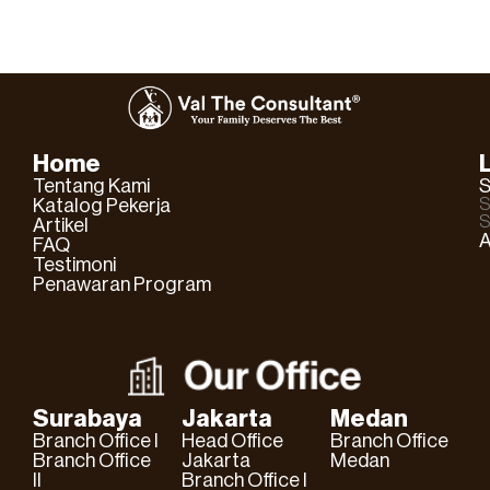
Home
Tentang Kami
S
Katalog Pekerja
S
S
Artikel
A
FAQ
Testimoni
Penawaran Program
Surabaya
Jakarta
Medan
Branch Office I
Head Office
Branch Office
Branch Office
Jakarta
Medan
II
Branch Office I