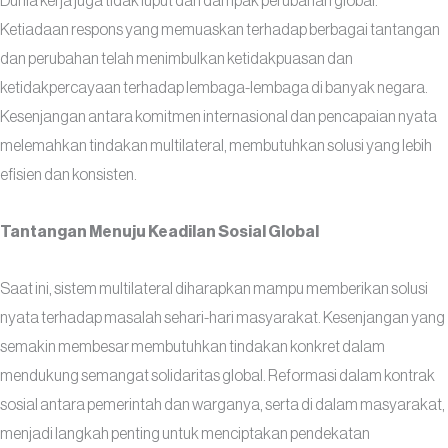
Dunia kerja juga tidak luput dari dampak perubahan global.
Ketiadaan respons yang memuaskan terhadap berbagai tantangan
dan perubahan telah menimbulkan ketidakpuasan dan
ketidakpercayaan terhadap lembaga-lembaga di banyak negara.
Kesenjangan antara komitmen internasional dan pencapaian nyata
melemahkan tindakan multilateral, membutuhkan solusi yang lebih
efisien dan konsisten.
Tantangan Menuju Keadilan Sosial Global
Saat ini, sistem multilateral diharapkan mampu memberikan solusi
nyata terhadap masalah sehari-hari masyarakat. Kesenjangan yang
semakin membesar membutuhkan tindakan konkret dalam
mendukung semangat solidaritas global. Reformasi dalam kontrak
sosial antara pemerintah dan warganya, serta di dalam masyarakat,
menjadi langkah penting untuk menciptakan pendekatan