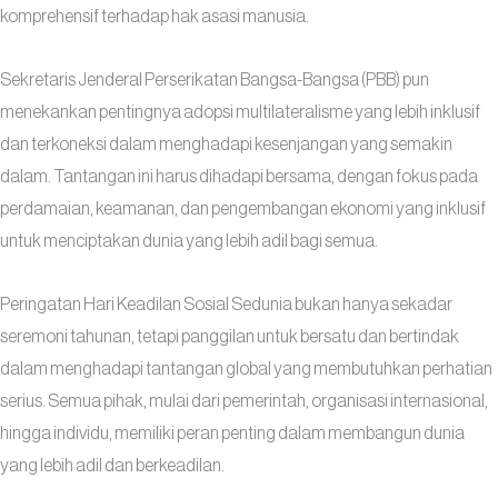
komprehensif terhadap hak asasi manusia.
Sekretaris Jenderal Perserikatan Bangsa-Bangsa (PBB) pun
menekankan pentingnya adopsi multilateralisme yang lebih inklusif
dan terkoneksi dalam menghadapi kesenjangan yang semakin
dalam. Tantangan ini harus dihadapi bersama, dengan fokus pada
perdamaian, keamanan, dan pengembangan ekonomi yang inklusif
untuk menciptakan dunia yang lebih adil bagi semua.
Peringatan Hari Keadilan Sosial Sedunia bukan hanya sekadar
seremoni tahunan, tetapi panggilan untuk bersatu dan bertindak
dalam menghadapi tantangan global yang membutuhkan perhatian
serius. Semua pihak, mulai dari pemerintah, organisasi internasional,
hingga individu, memiliki peran penting dalam membangun dunia
yang lebih adil dan berkeadilan.