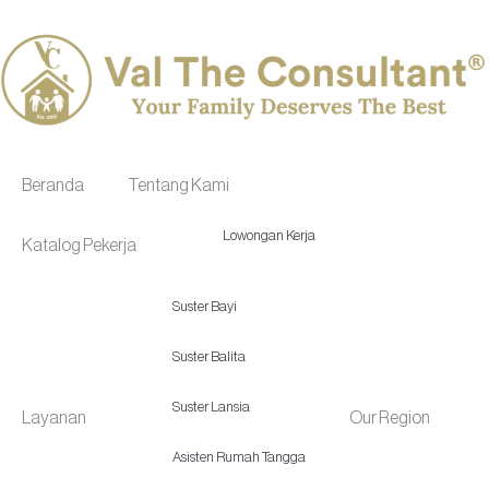
Skip
to
content
Beranda
Tentang Kami
Lowongan Kerja
Katalog Pekerja
Suster Bayi
Suster Balita
Suster Lansia
Layanan
Our Region
Asisten Rumah Tangga